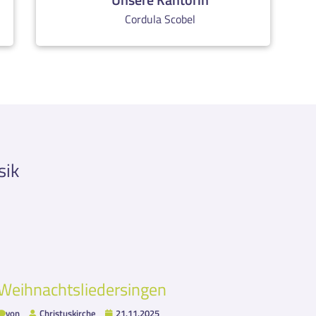
Cordula Scobel
sik
Weihnachtsliedersingen
von
Christuskirche
21.11.2025