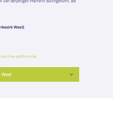
r von derjenigen Pfarrerin durchgeführt, die
rrbezirk West)
skirche-pohlheim.de
k West