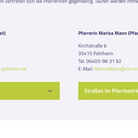
n vertreten sich die Pfarrerinen gegenseitig. Taufen werden imme
st)
Pfarrerin Marisa Mann
(Pfa
Kirchstraße 6
35415 Pohlheim
Tel. 06403-96 31 92
-pohlheim.de
E-Mail:
MarisaMann@christu
Straßen im Pfarrbezir