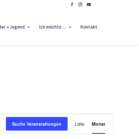
der + Jugend
Ich möchte …
Kontakt
Veranstaltung
Ansichten-
Suche Veranstaltungen
Liste
Monat
Navigation