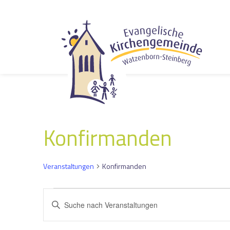
Konfirmanden
Veranstaltungen
Konfirmanden
Veranstaltungen
Veranstaltungen
Bitte
Suche
Schlüsselwort
und
eingeben.