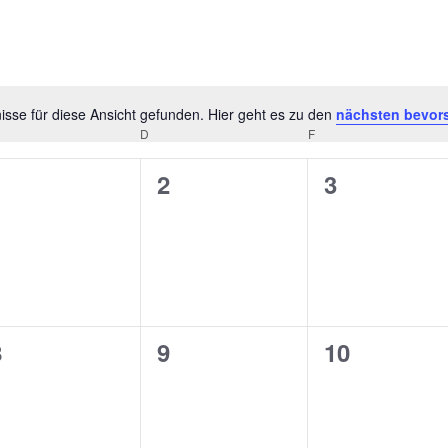
sse für diese Ansicht gefunden. Hier geht es zu den
nächsten bevor
Hinweis
TTWOCH
D
DONNERSTAG
F
FREITAG
0
0
0
1
2
3
n,
eranstaltungen,
Veranstaltungen,
Veranstalt
0
0
0
8
9
10
n,
eranstaltungen,
Veranstaltungen,
Veranstalt