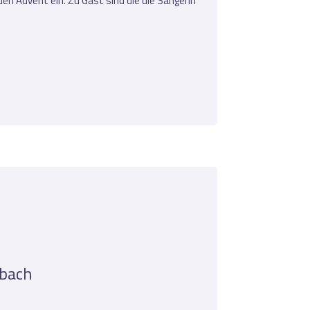
n Advent ein. Zu Gast sind die die Sängerin
nbach