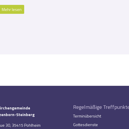
Mehr lesen
Regelmäßige Treffpunkt
Kirchengemeinde
enborn-Steinberg
Terminübersicht
Gottesdienste
Aue 30, 35415 Pohlheim