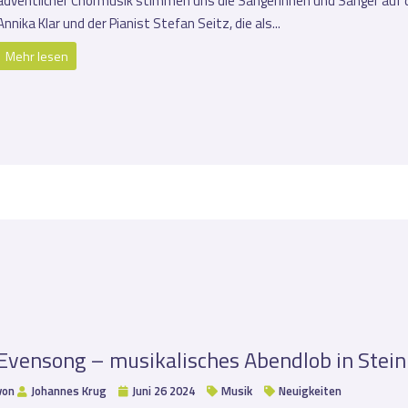
adventlicher Chormusik stimmen uns die Sängerinnen und Sänger auf de
Annika Klar und der Pianist Stefan Seitz, die als...
Mehr lesen
Evensong – musikalisches Abendlob in Stei
von
Johannes Krug
Juni 26 2024
Musik
Neuigkeiten